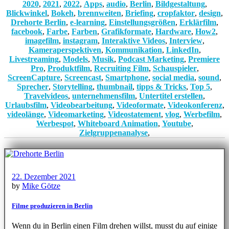
2020
,
2021
,
2022
,
Apps
,
audio
,
Berlin
,
Bildgestaltung
,
Blickwinkel
,
Bokeh
,
brennweiten
,
Briefing
,
cropfaktor
,
design
,
Drehorte Berlin
,
e-learning
,
Einstellungsgrößen
,
Erklärfilm
,
facebook
,
Farbe
,
Farben
,
Grafikformate
,
Hardware
,
How2
,
imagefilm
,
instagram
,
Interaktive Videos
,
Interview
,
Kameraperspektiven
,
Kommunikation
,
LinkedIn
,
Livestreaming
,
Models
,
Musik
,
Podcast Marketing
,
Premiere
Pro
,
Produktfilm
,
Recruiting Film
,
Schauspieler
,
ScreenCapture
,
Screencast
,
Smartphone
,
social media
,
sound
,
Sprecher
,
Storytelling
,
thumbnail
,
tipps & Tricks
,
Top 5
,
Travelvideos
,
unternehmensfilm
,
Untertitel erstellen
,
Urlaubsfilm
,
Videobearbeitung
,
Videoformate
,
Videokonferenz
,
videolänge
,
Videomarketing
,
Videostatement
,
vlog
,
Werbefilm
,
Werbespot
,
Whiteboard Animation
,
Youtube
,
Zielgruppenanalyse
,
22. Dezember 2021
by
Mike Götze
Filme produzieren in Berlin
Wenn du in Berlin einen Film drehen willst, musst du auf einige