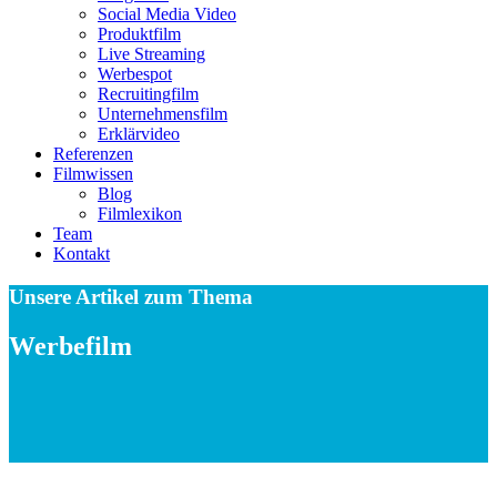
Social Media Video
Produktfilm
Live Streaming
Werbespot
Recruitingfilm
Unternehmensfilm
Erklärvideo
Referenzen
Filmwissen
Blog
Filmlexikon
Team
Kontakt
Unsere Artikel zum Thema
Werbefilm