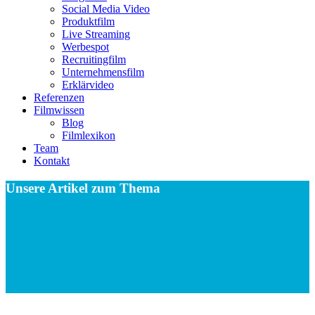
Social Media Video
Produktfilm
Live Streaming
Werbespot
Recruitingfilm
Unternehmensfilm
Erklärvideo
Referenzen
Filmwissen
Blog
Filmlexikon
Team
Kontakt
Unsere Artikel zum Thema