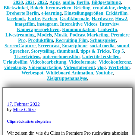
2020
,
2021
,
2022
,
Apps
,
audio
,
Berlin
,
Bildgestaltung
,
Blickwinkel
,
Bokeh
,
brennweiten
,
Briefing
,
cropfaktor
,
design
,
Drehorte Berlin
,
e-learning
,
Einstellungsgrößen
,
Erklärfilm
,
facebook
,
Farbe
,
Farben
,
Grafikformate
,
Hardware
,
How2
,
imagefilm
,
instagram
,
Interaktive Videos
,
Interview
,
Kameraperspektiven
,
Kommunikation
,
LinkedIn
,
Livestreaming
,
Models
,
Musik
,
Podcast Marketing
,
Premiere
Pro
,
Produktfilm
,
Recruiting Film
,
Schauspieler
,
ScreenCapture
,
Screencast
,
Smartphone
,
social media
,
sound
,
Sprecher
,
Storytelling
,
thumbnail
,
tipps & Tricks
,
Top 5
,
Travelvideos
,
unternehmensfilm
,
Untertitel erstellen
,
Urlaubsfilm
,
Videobearbeitung
,
Videoformate
,
Videokonferenz
,
videolänge
,
Videomarketing
,
Videostatement
,
vlog
,
Werbefilm
,
Werbespot
,
Whiteboard Animation
,
Youtube
,
Zielgruppenanalyse
,
17. Februar 2022
by
Mike Götze
Clips rückwärts abspielen
Wir zeigen dir, wie du Clips in Premiere Pro rückwärts abspielst