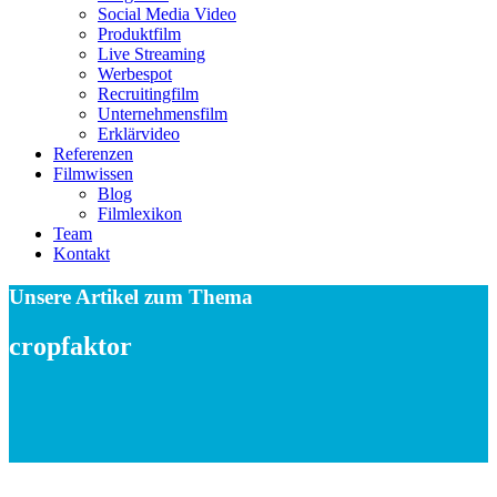
Social Media Video
Produktfilm
Live Streaming
Werbespot
Recruitingfilm
Unternehmensfilm
Erklärvideo
Referenzen
Filmwissen
Blog
Filmlexikon
Team
Kontakt
Unsere Artikel zum Thema
cropfaktor