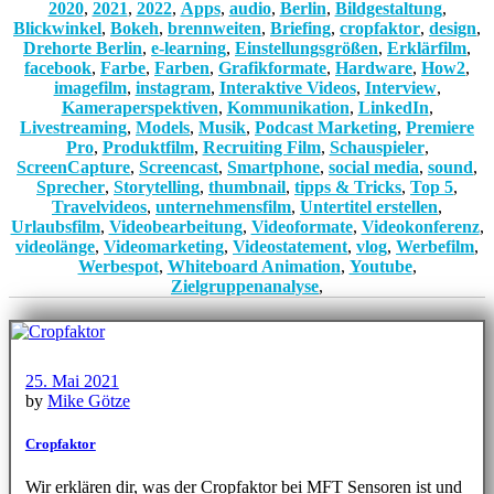
2020
,
2021
,
2022
,
Apps
,
audio
,
Berlin
,
Bildgestaltung
,
Blickwinkel
,
Bokeh
,
brennweiten
,
Briefing
,
cropfaktor
,
design
,
Drehorte Berlin
,
e-learning
,
Einstellungsgrößen
,
Erklärfilm
,
facebook
,
Farbe
,
Farben
,
Grafikformate
,
Hardware
,
How2
,
imagefilm
,
instagram
,
Interaktive Videos
,
Interview
,
Kameraperspektiven
,
Kommunikation
,
LinkedIn
,
Livestreaming
,
Models
,
Musik
,
Podcast Marketing
,
Premiere
Pro
,
Produktfilm
,
Recruiting Film
,
Schauspieler
,
ScreenCapture
,
Screencast
,
Smartphone
,
social media
,
sound
,
Sprecher
,
Storytelling
,
thumbnail
,
tipps & Tricks
,
Top 5
,
Travelvideos
,
unternehmensfilm
,
Untertitel erstellen
,
Urlaubsfilm
,
Videobearbeitung
,
Videoformate
,
Videokonferenz
,
videolänge
,
Videomarketing
,
Videostatement
,
vlog
,
Werbefilm
,
Werbespot
,
Whiteboard Animation
,
Youtube
,
Zielgruppenanalyse
,
25. Mai 2021
by
Mike Götze
Cropfaktor
Wir erklären dir, was der Cropfaktor bei MFT Sensoren ist und