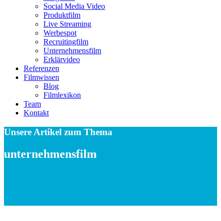
Social Media Video
Produktfilm
Live Streaming
Werbespot
Recruitingfilm
Unternehmensfilm
Erklärvideo
Referenzen
Filmwissen
Blog
Filmlexikon
Team
Kontakt
Unsere Artikel zum Thema
unternehmensfilm