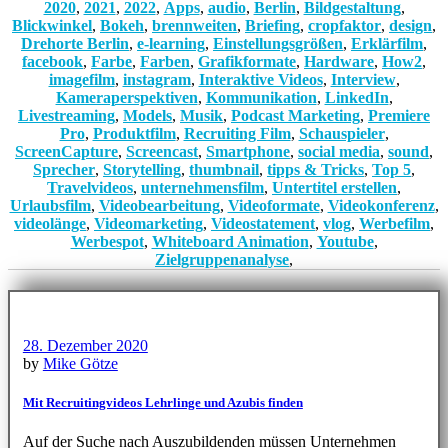
2020
,
2021
,
2022
,
Apps
,
audio
,
Berlin
,
Bildgestaltung
,
Blickwinkel
,
Bokeh
,
brennweiten
,
Briefing
,
cropfaktor
,
design
,
Drehorte Berlin
,
e-learning
,
Einstellungsgrößen
,
Erklärfilm
,
facebook
,
Farbe
,
Farben
,
Grafikformate
,
Hardware
,
How2
,
imagefilm
,
instagram
,
Interaktive Videos
,
Interview
,
Kameraperspektiven
,
Kommunikation
,
LinkedIn
,
Livestreaming
,
Models
,
Musik
,
Podcast Marketing
,
Premiere
Pro
,
Produktfilm
,
Recruiting Film
,
Schauspieler
,
ScreenCapture
,
Screencast
,
Smartphone
,
social media
,
sound
,
Sprecher
,
Storytelling
,
thumbnail
,
tipps & Tricks
,
Top 5
,
Travelvideos
,
unternehmensfilm
,
Untertitel erstellen
,
Urlaubsfilm
,
Videobearbeitung
,
Videoformate
,
Videokonferenz
,
videolänge
,
Videomarketing
,
Videostatement
,
vlog
,
Werbefilm
,
Werbespot
,
Whiteboard Animation
,
Youtube
,
Zielgruppenanalyse
,
28. Dezember 2020
by
Mike Götze
Mit Recruitingvideos Lehrlinge und Azubis finden
Auf der Suche nach Auszubildenden müssen Unternehmen