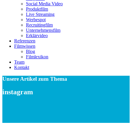
Social Media Video
Produktfilm
Live Streaming
Werbespot
Recruitingfilm
Unternehmensfilm
Erklärvideo
Referenzen
Filmwissen
Blog
Filmlexikon
Team
Kontakt
Unsere Artikel zum Thema
instagram