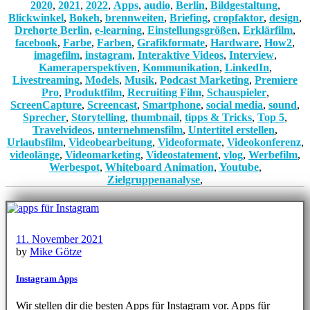
2020
,
2021
,
2022
,
Apps
,
audio
,
Berlin
,
Bildgestaltung
,
Blickwinkel
,
Bokeh
,
brennweiten
,
Briefing
,
cropfaktor
,
design
,
Drehorte Berlin
,
e-learning
,
Einstellungsgrößen
,
Erklärfilm
,
facebook
,
Farbe
,
Farben
,
Grafikformate
,
Hardware
,
How2
,
imagefilm
,
instagram
,
Interaktive Videos
,
Interview
,
Kameraperspektiven
,
Kommunikation
,
LinkedIn
,
Livestreaming
,
Models
,
Musik
,
Podcast Marketing
,
Premiere
Pro
,
Produktfilm
,
Recruiting Film
,
Schauspieler
,
ScreenCapture
,
Screencast
,
Smartphone
,
social media
,
sound
,
Sprecher
,
Storytelling
,
thumbnail
,
tipps & Tricks
,
Top 5
,
Travelvideos
,
unternehmensfilm
,
Untertitel erstellen
,
Urlaubsfilm
,
Videobearbeitung
,
Videoformate
,
Videokonferenz
,
videolänge
,
Videomarketing
,
Videostatement
,
vlog
,
Werbefilm
,
Werbespot
,
Whiteboard Animation
,
Youtube
,
Zielgruppenanalyse
,
11. November 2021
by
Mike Götze
Instagram Apps
Wir stellen dir die besten Apps für Instagram vor. Apps für