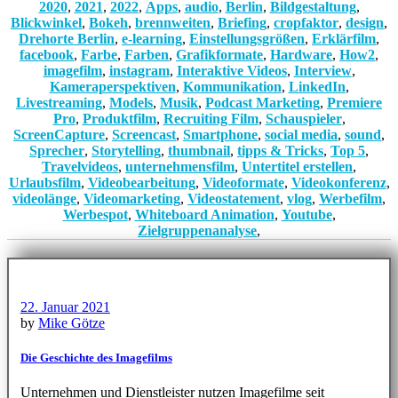
2020
,
2021
,
2022
,
Apps
,
audio
,
Berlin
,
Bildgestaltung
,
Blickwinkel
,
Bokeh
,
brennweiten
,
Briefing
,
cropfaktor
,
design
,
Drehorte Berlin
,
e-learning
,
Einstellungsgrößen
,
Erklärfilm
,
facebook
,
Farbe
,
Farben
,
Grafikformate
,
Hardware
,
How2
,
imagefilm
,
instagram
,
Interaktive Videos
,
Interview
,
Kameraperspektiven
,
Kommunikation
,
LinkedIn
,
Livestreaming
,
Models
,
Musik
,
Podcast Marketing
,
Premiere
Pro
,
Produktfilm
,
Recruiting Film
,
Schauspieler
,
ScreenCapture
,
Screencast
,
Smartphone
,
social media
,
sound
,
Sprecher
,
Storytelling
,
thumbnail
,
tipps & Tricks
,
Top 5
,
Travelvideos
,
unternehmensfilm
,
Untertitel erstellen
,
Urlaubsfilm
,
Videobearbeitung
,
Videoformate
,
Videokonferenz
,
videolänge
,
Videomarketing
,
Videostatement
,
vlog
,
Werbefilm
,
Werbespot
,
Whiteboard Animation
,
Youtube
,
Zielgruppenanalyse
,
22. Januar 2021
by
Mike Götze
Die Geschichte des Imagefilms
Unternehmen und Dienstleister nutzen Imagefilme seit