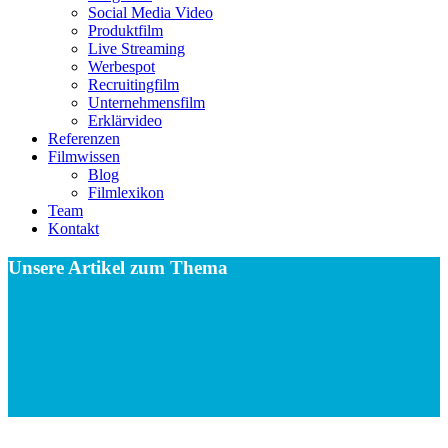
Social Media Video
Produktfilm
Live Streaming
Werbespot
Recruitingfilm
Unternehmensfilm
Erklärvideo
Referenzen
Filmwissen
Blog
Filmlexikon
Team
Kontakt
Unsere Artikel zum Thema