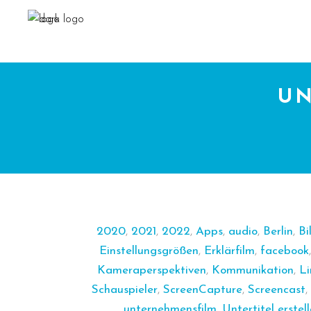
UN
2020
,
2021
,
2022
,
Apps
,
audio
,
Berlin
,
Bi
Einstellungsgrößen
,
Erklärfilm
,
facebook
Kameraperspektiven
,
Kommunikation
,
Li
Schauspieler
,
ScreenCapture
,
Screencast
,
unternehmensfilm
,
Untertitel erstel