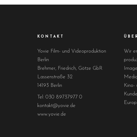
KONTAKT
ÜBE
Yovie Film- und Videoproduktion
Wir en
Berlin
produz
Brehmer, Friedrich, Götze GbR
Imagef
Lassenstraße 32
Media
14193 Berlin
Kino- 
Kunden
Tel: 030 89737977 0
Europ
kontakt@yovie.de
www.yovie.de