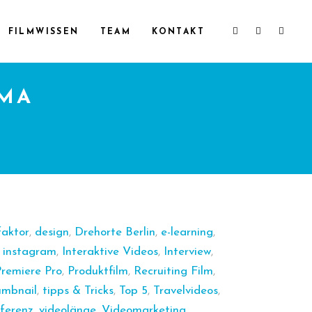
FILMWISSEN
TEAM
KONTAKT
EMA
faktor
,
design
,
Drehorte Berlin
,
e-learning
,
,
instagram
,
Interaktive Videos
,
Interview
,
remiere Pro
,
Produktfilm
,
Recruiting Film
,
umbnail
,
tipps & Tricks
,
Top 5
,
Travelvideos
,
ferenz
,
videolänge
,
Videomarketing
,