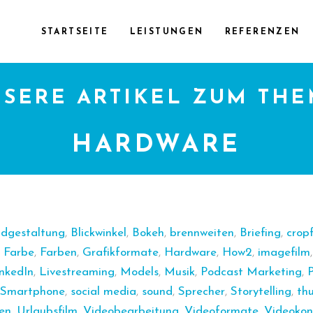
STARTSEITE
LEISTUNGEN
REFERENZEN
SERE ARTIKEL ZUM TH
HARDWARE
ldgestaltung
,
Blickwinkel
,
Bokeh
,
brennweiten
,
Briefing
,
crop
,
Farbe
,
Farben
,
Grafikformate
,
Hardware
,
How2
,
imagefilm
nkedIn
,
Livestreaming
,
Models
,
Musik
,
Podcast Marketing
,
P
Smartphone
,
social media
,
sound
,
Sprecher
,
Storytelling
,
th
len
,
Urlaubsfilm
,
Videobearbeitung
,
Videoformate
,
Videokon