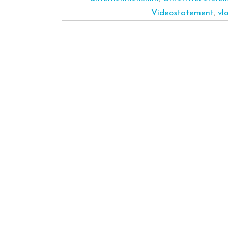
Videostatement
,
vl
16. April 2021
by
Mike Götze
VIDEOSCHNITT PC
Wir zeigen dir, welche
Komponenten du für einen
moderne Videoschnitt PC
benötigst, damit du ordentlich
Power hast.