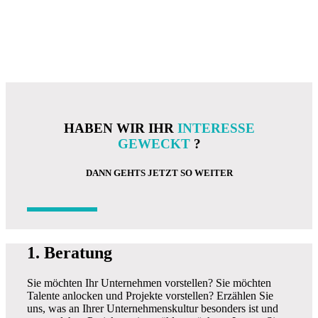
Kommunikation gewährleistet wird. Einmal eine Deadline
gesetzt, werden wir diese in jedem Falle einhalten. Darauf
können Sie sich verlassen.
HABEN WIR IHR
INTERESSE
GEWECKT
?
DANN GEHTS JETZT SO WEITER
1. Beratung
Sie möchten Ihr Unternehmen vorstellen? Sie möchten
Talente anlocken und Projekte vorstellen? Erzählen Sie
uns, was an Ihrer Unternehmenskultur besonders ist und