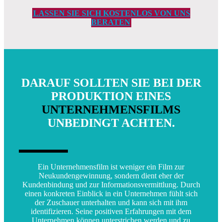
LASSEN SIE SICH KOSTENLOS VON UNS
BERATEN
DARAUF SOLLTEN SIE BEI DER
PRODUKTION EINES
UNTERNEHMENSFILMS
UNBEDINGT ACHTEN.
Ein Unternehmensfilm ist weniger ein Film zur
Neukundengewinnung, sondern dient eher der
Kundenbindung und zur Informationsvermittlung. Durch
einen konkreten Einblick in ein Unternehmen fühlt sich
der Zuschauer unterhalten und kann sich mit ihm
identifizieren. Seine positiven Erfahrungen mit dem
Unternehmen können unterstrichen werden und zu