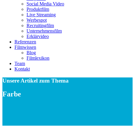
Social Media Video
Produktfilm
Live Streaming
Werbespot
Recruitingfilm
Unternehmensfilm
Erklärvideo
Referenzen
Filmwissen
Blog
Filmlexikon
Team
Kontakt
Unsere Artikel zum Thema
Farbe