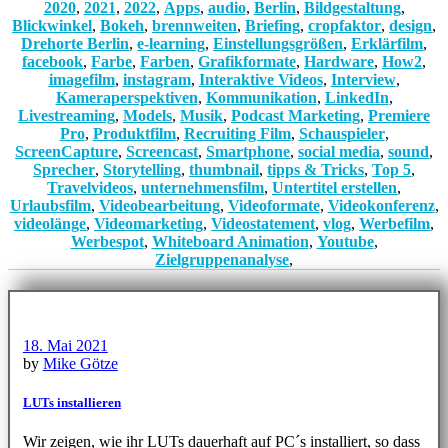
2020
,
2021
,
2022
,
Apps
,
audio
,
Berlin
,
Bildgestaltung
,
Blickwinkel
,
Bokeh
,
brennweiten
,
Briefing
,
cropfaktor
,
design
,
Drehorte Berlin
,
e-learning
,
Einstellungsgrößen
,
Erklärfilm
,
facebook
,
Farbe
,
Farben
,
Grafikformate
,
Hardware
,
How2
,
imagefilm
,
instagram
,
Interaktive Videos
,
Interview
,
Kameraperspektiven
,
Kommunikation
,
LinkedIn
,
Livestreaming
,
Models
,
Musik
,
Podcast Marketing
,
Premiere
Pro
,
Produktfilm
,
Recruiting Film
,
Schauspieler
,
ScreenCapture
,
Screencast
,
Smartphone
,
social media
,
sound
,
Sprecher
,
Storytelling
,
thumbnail
,
tipps & Tricks
,
Top 5
,
Travelvideos
,
unternehmensfilm
,
Untertitel erstellen
,
Urlaubsfilm
,
Videobearbeitung
,
Videoformate
,
Videokonferenz
,
videolänge
,
Videomarketing
,
Videostatement
,
vlog
,
Werbefilm
,
Werbespot
,
Whiteboard Animation
,
Youtube
,
Zielgruppenanalyse
,
18. Mai 2021
by
Mike Götze
LUTs installieren
Wir zeigen, wie ihr LUTs dauerhaft auf PC´s installiert, so dass