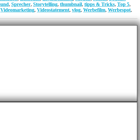
ound
,
Sprecher
,
Storytelling
,
thumbnail
,
tipps & Tricks
,
Top 5
,
,
Videomarketing
,
Videostatement
,
vlog
,
Werbefilm
,
Werbespot
,