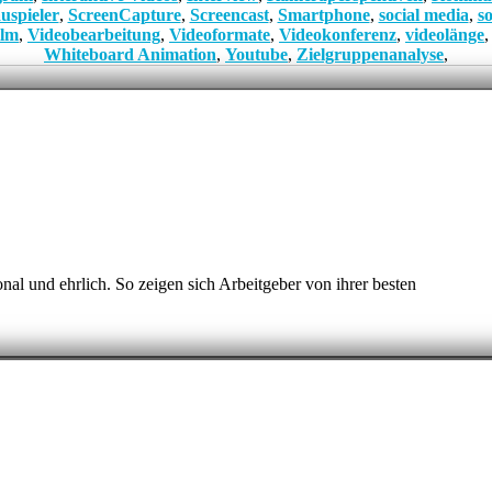
uspieler
,
ScreenCapture
,
Screencast
,
Smartphone
,
social media
,
s
ilm
,
Videobearbeitung
,
Videoformate
,
Videokonferenz
,
videolänge
Whiteboard Animation
,
Youtube
,
Zielgruppenanalyse
,
nal und ehrlich. So zeigen sich Arbeitgeber von ihrer besten