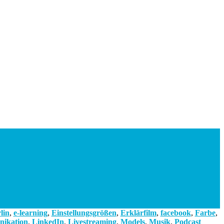
lin
,
e-learning
,
Einstellungsgrößen
,
Erklärfilm
,
facebook
,
Farbe
,
ikation
,
LinkedIn
,
Livestreaming
,
Models
,
Musik
,
Podcast