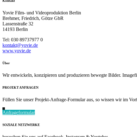
Kontakt
Yovie Film- und Videoproduktion Berlin
Brehmer, Friedrich, Götze GbR
Lassenstraße 32
14193 Berlin
Tel: 030 89737977 0
kontakt@yovie.de
www.yovie.de
Über
Wir entwickeln, konzipieren und produzieren bewegte Bilder. Imagef
PROJEKT ANFRAGEN
Füllen Sie unser Projekt-Anfrage-Formular aus, so wissen wir im Vorf
Anfrageformular
SOZIALE NETZWERKE
besuchen Sie uns auf Facebook, Instagram & Youtube: