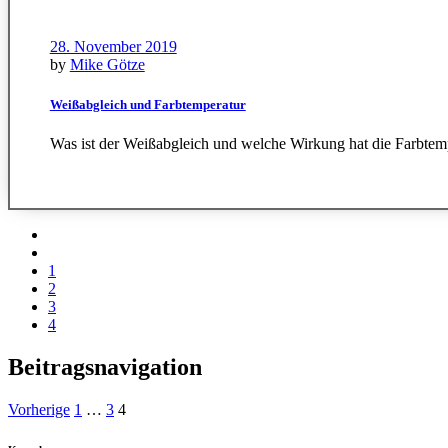
28. November 2019
by
Mike Götze
Weißabgleich und Farbtemperatur
Was ist der Weißabgleich und welche Wirkung hat die Farbtemp
1
2
3
4
Beitragsnavigation
Vorherige
1
…
3
4