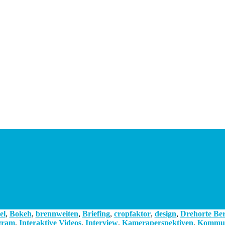
el
,
Bokeh
,
brennweiten
,
Briefing
,
cropfaktor
,
design
,
Drehorte Ber
gram
,
Interaktive Videos
,
Interview
,
Kameraperspektiven
,
Kommun