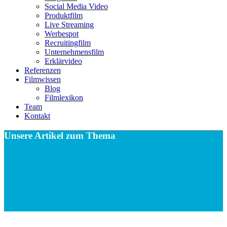
Social Media Video
Produktfilm
Live Streaming
Werbespot
Recruitingfilm
Unternehmensfilm
Erklärvideo
Referenzen
Filmwissen
Blog
Filmlexikon
Team
Kontakt
Unsere Artikel zum Thema