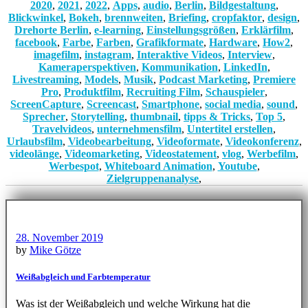
2020
,
2021
,
2022
,
Apps
,
audio
,
Berlin
,
Bildgestaltung
,
Blickwinkel
,
Bokeh
,
brennweiten
,
Briefing
,
cropfaktor
,
design
,
Drehorte Berlin
,
e-learning
,
Einstellungsgrößen
,
Erklärfilm
,
facebook
,
Farbe
,
Farben
,
Grafikformate
,
Hardware
,
How2
,
imagefilm
,
instagram
,
Interaktive Videos
,
Interview
,
Kameraperspektiven
,
Kommunikation
,
LinkedIn
,
Livestreaming
,
Models
,
Musik
,
Podcast Marketing
,
Premiere
Pro
,
Produktfilm
,
Recruiting Film
,
Schauspieler
,
ScreenCapture
,
Screencast
,
Smartphone
,
social media
,
sound
,
Sprecher
,
Storytelling
,
thumbnail
,
tipps & Tricks
,
Top 5
,
Travelvideos
,
unternehmensfilm
,
Untertitel erstellen
,
Urlaubsfilm
,
Videobearbeitung
,
Videoformate
,
Videokonferenz
,
videolänge
,
Videomarketing
,
Videostatement
,
vlog
,
Werbefilm
,
Werbespot
,
Whiteboard Animation
,
Youtube
,
Zielgruppenanalyse
,
28. November 2019
by
Mike Götze
Weißabgleich und Farbtemperatur
Was ist der Weißabgleich und welche Wirkung hat die