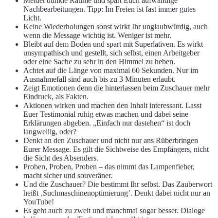
Meidet dunkle Räume
und spart Euch aufwändige
Nachbearbeitungen. Tipp: Im Freien ist fast immer gutes
Licht.
Keine Wiederholungen
sonst wirkt Ihr unglaubwürdig, auch
wenn die Message wichtig ist. Weniger ist mehr.
Bleibt auf dem Boden
und spart mit Superlativen. Es wirkt
unsympathisch und gestellt, sich selbst, einen Arbeitgeber
oder eine Sache zu sehr in den Himmel zu heben.
Achtet auf die Länge
von maximal 60 Sekunden. Nur im
Ausnahmefall sind auch bis zu 3 Minuten erlaubt.
Zeigt Emotionen
denn die hinterlassen beim Zuschauer mehr
Eindruck, als Fakten.
Aktionen wirken
und machen den Inhalt interessant. Lasst
Euer Testimonial ruhig etwas machen und dabei seine
Erklärungen abgeben. „Einfach nur dastehen“ ist doch
langweilig, oder?
Denkt an den Zuschauer
und nicht nur ans Rüberbringen
Eurer Message. Es gilt die Sichtweise des Empfängers, nicht
die Sicht des Absenders.
Proben, Proben, Proben –
das nimmt das Lampenfieber,
macht sicher und souveräner.
Und die Zuschauer? D
ie bestimmt Ihr selbst. Das Zauberwort
heißt ‚Suchmaschinenoptimierung’. Denkt dabei nicht nur an
YouTube!
Es geht auch zu zweit
und manchmal sogar besser. Dialoge