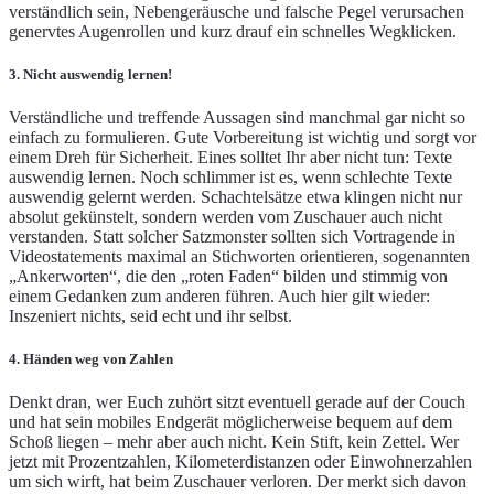
verständlich sein, Nebengeräusche und falsche Pegel verursachen
genervtes Augenrollen und kurz drauf ein schnelles Wegklicken.
3. Nicht auswendig lernen!
Verständliche und treffende Aussagen sind manchmal gar nicht so
einfach zu formulieren. Gute Vorbereitung ist wichtig und sorgt vor
einem Dreh für Sicherheit. Eines solltet Ihr aber nicht tun: Texte
auswendig lernen. Noch schlimmer ist es, wenn schlechte Texte
auswendig gelernt werden. Schachtelsätze etwa klingen nicht nur
absolut gekünstelt, sondern werden vom Zuschauer auch nicht
verstanden. Statt solcher Satzmonster sollten sich Vortragende in
Videostatements maximal an Stichworten orientieren, sogenannten
„Ankerworten“, die den „roten Faden“ bilden und stimmig von
einem Gedanken zum anderen führen. Auch hier gilt wieder:
Inszeniert nichts, seid echt und ihr selbst.
4. Händen weg von Zahlen
Denkt dran, wer Euch zuhört sitzt eventuell gerade auf der Couch
und hat sein mobiles Endgerät möglicherweise bequem auf dem
Schoß liegen – mehr aber auch nicht. Kein Stift, kein Zettel. Wer
jetzt mit Prozentzahlen, Kilometerdistanzen oder Einwohnerzahlen
um sich wirft, hat beim Zuschauer verloren. Der merkt sich davon