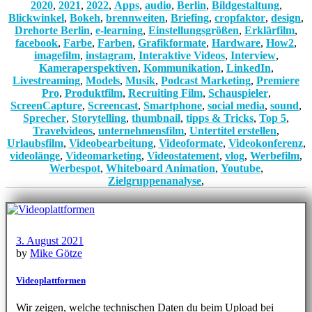
2020
,
2021
,
2022
,
Apps
,
audio
,
Berlin
,
Bildgestaltung
,
Blickwinkel
,
Bokeh
,
brennweiten
,
Briefing
,
cropfaktor
,
design
,
Drehorte Berlin
,
e-learning
,
Einstellungsgrößen
,
Erklärfilm
,
facebook
,
Farbe
,
Farben
,
Grafikformate
,
Hardware
,
How2
,
imagefilm
,
instagram
,
Interaktive Videos
,
Interview
,
Kameraperspektiven
,
Kommunikation
,
LinkedIn
,
Livestreaming
,
Models
,
Musik
,
Podcast Marketing
,
Premiere
Pro
,
Produktfilm
,
Recruiting Film
,
Schauspieler
,
ScreenCapture
,
Screencast
,
Smartphone
,
social media
,
sound
,
Sprecher
,
Storytelling
,
thumbnail
,
tipps & Tricks
,
Top 5
,
Travelvideos
,
unternehmensfilm
,
Untertitel erstellen
,
Urlaubsfilm
,
Videobearbeitung
,
Videoformate
,
Videokonferenz
,
videolänge
,
Videomarketing
,
Videostatement
,
vlog
,
Werbefilm
,
Werbespot
,
Whiteboard Animation
,
Youtube
,
Zielgruppenanalyse
,
3. August 2021
by
Mike Götze
Videoplattformen
Wir zeigen, welche technischen Daten du beim Upload bei