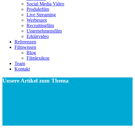
Social Media Video
Produktfilm
Live Streaming
Werbespot
Recruitingfilm
Unternehmensfilm
Erklärvideo
Referenzen
Filmwissen
Blog
Filmlexikon
Team
Kontakt
Unsere Artikel zum Thema