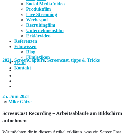
Social Media Video
Produktfilm
Live Streaming
Werbespot
Recruitingfilm
Unternehmensfilm
Erklärvideo
Referenzen
Filmwissen
Blog
Filmlexikon
2021
,
ScreenCapture
,
Screencast
,
tipps & Tricks
Team
Kontakt
25. Juni 2021
by
Mike Götze
ScreenCast Recording – Arbeitsabläufe am Bildschirm
aufnehmen
Wir möchten dir in diesem Artikel erklären, was ein ScreenCast