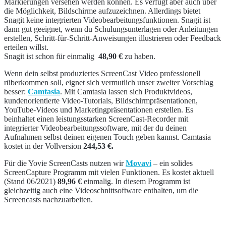
Markierungen versehen werden können. Es verfügt aber auch über
die Möglichkeit, Bildschirme aufzuzeichnen. Allerdings bietet
Snagit keine integrierten Videobearbeitungsfunktionen. Snagit ist
dann gut geeignet, wenn du Schulungsunterlagen oder Anleitungen
erstellen, Schritt-für-Schritt-Anweisungen illustrieren oder Feedback
erteilen willst.
Snagit ist schon für einmalig
48,90 €
zu haben.
Wenn dein selbst produziertes ScreenCast Video professionell
rüberkommen soll, eignet sich vermutlich unser zweiter Vorschlag
besser:
Camtasia
. Mit Camtasia lassen sich Produktvideos,
kundenorientierte Video-Tutorials, Bildschirmpräsentationen,
YouTube-Videos und Marketingpräsentationen erstellen. Es
beinhaltet einen leistungsstarken ScreenCast-Recorder mit
integrierter Videobearbeitungssoftware, mit der du deinen
Aufnahmen selbst deinen eigenen Touch geben kannst. Camtasia
kostet in der Vollversion
244,53 €.
Für die Yovie ScreenCasts nutzen wir
Movavi
– ein solides
ScreenCapture Programm mit vielen Funktionen. Es kostet aktuell
(Stand 06/2021)
89,96 €
einmalig. In diesem Programm ist
gleichzeitig auch eine Videoschnittsoftware enthalten, um die
Screencasts nachzuarbeiten.